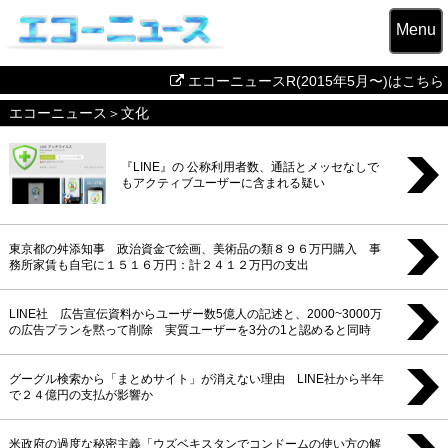
Menu
エコーニュースR(2015年5月〜)はこちら
エコーニュース
＞文化
『LINE』の 公称利用者数、通話とメッセなしで
もアクティブユーザーに含まれる疑い
東京都の舛添知事 政治資金で絵画、美術品の類８９６万円購入 事
務所家賃も自宅に１５１６万円：計２４１２万円の支出
LINE社 広告宣伝資料からユーザー数5億人の記述と、2000~3000万
の広告プランを黙って削除 実質ユーザーを3分の1と認めると同時
グーグル検索から「まとめサイト」が消えない理由 LINE社から半年
で２４億円の支払が影響か
米政府の過度な秘密主義「ウズベキスタンでコンドームの使い方の解