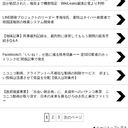
説が処罰された」報告まで機密指定 WikiLeaks漏洩公電より判明
LINE開発プロジェクトのリーダー 李海珍氏 素性はネイバー創業者で
韓国諜報部の検索システム開発者
【地味記事】民事裁判記録を、裁判所に保管してもらう期間の延長手
続きQ＆A
Facebookの「いいね！」が急に減る怪奇現象ーー 逆SEO業者のホッ
トリンク社 関係記事で発生
ニコニコ動画、クライアントへ不都合な動画の削除サービス 好まし
い投稿は流通させて収益を分配【個人は対象外】
【政府後援事業】「出会い厨企画」に、未成年へのパチンコ教育 ニ
コニコ動画が取り戻す、日本の未来を握るひろゆき氏と麻生ファミリ
ー
1
2
3
次のページ
ページトップへ戻る