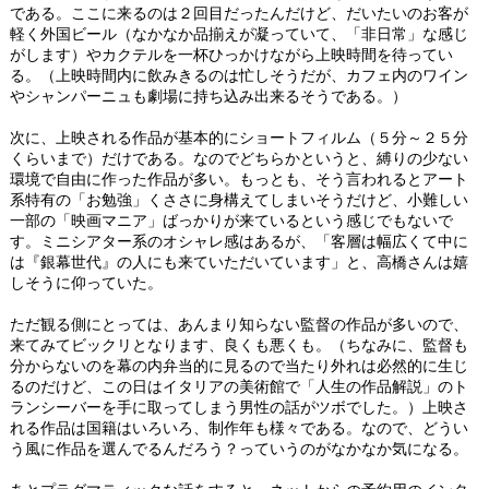
である。ここに来るのは２回目だったんだけど、だいたいのお客が
軽く外国ビール（なかなか品揃えが凝っていて、「非日常」な感じ
がします）やカクテルを一杯ひっかけながら上映時間を待ってい
る。（上映時間内に飲みきるのは忙しそうだが、カフェ内のワイン
やシャンパーニュも劇場に持ち込み出来るそうである。）
次に、上映される作品が基本的にショートフィルム（５分～２５分
くらいまで）だけである。なのでどちらかというと、縛りの少ない
環境で自由に作った作品が多い。もっとも、そう言われるとアート
系特有の「お勉強」くささに身構えてしまいそうだけど、小難しい
一部の「映画マニア」ばっかりが来ているという感じでもないで
す。ミニシアター系のオシャレ感はあるが、「客層は幅広くて中に
は『銀幕世代』の人にも来ていただいています」と、高橋さんは嬉
しそうに仰っていた。
ただ観る側にとっては、あんまり知らない監督の作品が多いので、
来てみてビックリとなります、良くも悪くも。（ちなみに、監督も
分からないのを幕の内弁当的に見るので当たり外れは必然的に生じ
るのだけど、この日はイタリアの美術館で「人生の作品解説」のト
ランシーバーを手に取ってしまう男性の話がツボでした。）上映さ
れる作品は国籍はいろいろ、制作年も様々である。なので、どうい
う風に作品を選んでるんだろう？っていうのがなかなか気になる。