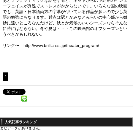
あとプラグマティックな話をすると、ネットからの予約用のインタ
ーフェイスが秀逸でストレスがかからないです。いろんな国の映画
でも、英語・日本語両方の字幕が付いている作品が多いので少し英
語の勉強にもなります。難点は駅とかみなとみらいの中心部から微
妙に遠いところなんだけど、秋とか気候のいいシーズンならそんな
に苦にはならない。冬や夏は・・・この映画館のオフシーズンとい
うべきかもしれない。
リンク〜 http://www.brillia-sst.jp/theater_program/
1
人気記事ランキング
まだデータがありません。