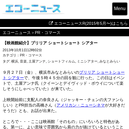
Menu
エコーニュースR(2015年5月〜)はこちら
エコーニュース
＞
PR・コマース
【映画館紹介】ブリリア ショートショート シアター
2013年10月1日12時02分
カテゴリ：
PR・コマース
タグ:
横浜
,
音楽
,
土屋アンナ
,
ショートフィルム
,
ミニシアター
,
みなとみらい
９月２７日（金）、横浜市みなとみらいの
ブリリア ショートショー
ト シアター
で、午後５時４５分の回を観に行った。この日はイベン
トで、土屋アンナ氏（クイーンとデイヴィッド・ボウイについて楽
しそうにしゃべっていた）が来ていた。
上映開始前に支配人の奈良さん（ジャッキー・チェンの大ファンら
しい）とPR担当の高橋さん（
アメリカン・ニューシネマ
が大好きだ
そうだ）とも、お話が出来た。
ところで・・・ここは映画館「そのもの」にいろいろと特色があ
る。第一に、よい意味で雰囲気から肩の力が抜けているということ