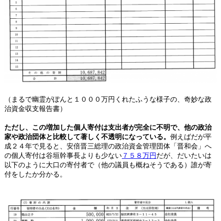
（まるで幽霊がぽんと１０００万円くれたふうな様子の、奇妙な政
治資金収支報告書）
ただし、この増加した個人寄付は支出者が完全に不明で、他の政治
家や政治団体と比較して著しく不透明になっている。
例えばだが平
成２４年で見ると、安倍晋三総理の政治資金管理団体「晋和会」へ
の個人寄付は谷垣幹事長よりも少ない
７５８万円
だが、だいたいは
以下のように大口の寄付者で（他の議員も概ねそうである）誰が寄
付をしたか分かる。