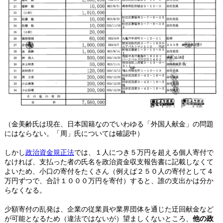
（金美齢氏は現在、日本国籍なのでいわゆる「外国人献金」の問題
にはならない。「周」氏については確認中）
しかし
政治資金規正法
では、１人につき５万円を超える個人寄付で
なければ、支払った者の氏名を政治資金収支報告書に記載しなくて
よいため、小口の寄付をたくさん（例えば２５０人の寄付として４
万円ずつで、合計１０００万円を寄付）すると、誰の支出かは分か
らなくなる。
少額寄付の乱発は、企業の従業員や業界団体を通じた迂回献金など
が可能となるため（違法ではないが）望ましくないところ、
他の政