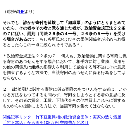
（総務省
HP
より）
それでも、
誰かが寄付を斡旋して「組織票」のようにとりまとめて
いたら、その者やその者と意を通じた者が、政治資金規正法２２条
の７に従い、罰則（同法２６条の４一号、２６条の５一号）を受け
る場合がある
ので、もし谷垣氏およびその団体関係者が攻められ得
るとしたらこの一点に絞られそうである＊。
＊政治資金規正法２２条の７ 何人も、政治活動に関する寄附に係
る寄附のあつせんをする場合において、相手方に対し業務、雇用そ
の他の関係又は組織の影響力を利用して威迫する等不当にその意思
を拘束するような方法で、当該寄附のあつせんに係る行為をしては
ならない。
２ 政治活動に関する寄附に係る寄附のあつせんをする者は、いか
なる方法をもつてするを問わず、寄附をしようとする者の意思に反
して、その者の賃金、工賃、下請代金その他性質上これらに類する
ものからの控除による方法で、当該寄附を集めてはならない。
関係記事リンク 竹下亘復興相の政治資金団体：実家の造り酒屋
「竹下本店」から酒を105万円 交際費など名目