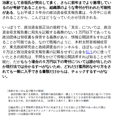
治家として谷垣氏が突出して多く、さらに前年までより激増してい
るのが奇妙であることから、組織票のような寄付が行われた可能性
がある
。なお平成２５年分の政治資金収支報告書は、今月中に公表
されることから、こんどはどうなっていたかが注目される。
いっぽうで、政治資金規正法の規程でも「支出」については、政治
資金収支報告書に宛先を記載する義務のない１万円以下であっても
政治団体は領収書を保管する義務があり、情報公開請求をすれば見
ることが可能である。なので既報のように、木村太郎首相補佐官
が、東北政経研究会と政経調査会のトンネルを、ほぼもっぱら８０
０万ほど政治資金収支報告書の記載をせずにお金を
払う
のに使って
いたときの宛先は、手間をかけて情報公開請求すれば知ることが可
能だ。だが
もらう場合の５万円以下の寄付については誰が出したの
か現行法では分かるすべがないため、どれだけ濫用的なやり方をさ
れても一般に入手できる書類だけからは、チェックするすべがな
い。