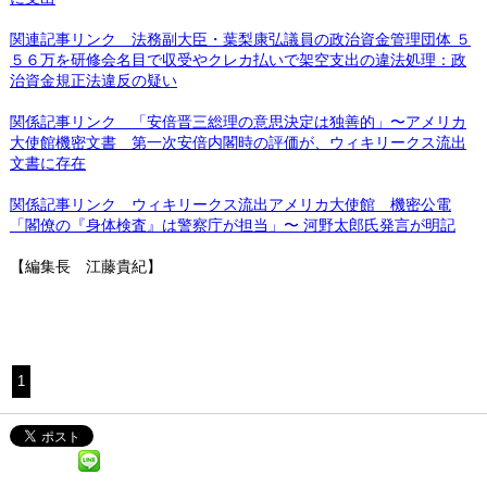
関連記事リンク 法務副大臣・葉梨康弘議員の政治資金管理団体 ５
５６万を研修会名目で収受やクレカ払いで架空支出の違法処理：政
治資金規正法違反の疑い
関係記事リンク 「安倍晋三総理の意思決定は独善的」〜アメリカ
大使館機密文書 第一次安倍内閣時の評価が、ウィキリークス流出
文書に存在
関係記事リンク ウィキリークス流出アメリカ大使館 機密公電
「閣僚の『身体検査』は警察庁が担当」〜 河野太郎氏発言が明記
【編集長 江藤貴紀】
1