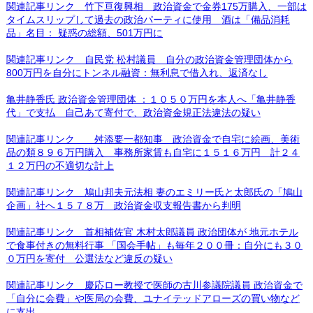
関連記事リンク 竹下亘復興相 政治資金で金券175万購入、一部は
タイムスリップして過去の政治パーティに使用 酒は「備品消耗
品」名目： 疑惑の総額、501万円に
関連記事リンク 自民党 松村議員 自分の政治資金管理団体から
800万円を自分にトンネル融資：無利息で借入れ、返済なし
亀井静香氏 政治資金管理団体 ：１０５０万円を本人へ「亀井静香
代」で支払 自己あて寄付で、政治資金規正法違法の疑い
関連記事リンク 舛添要一都知事 政治資金で自宅に絵画、美術
品の類８９６万円購入 事務所家賃も自宅に１５１６万円 計２４
１２万円の不適切な計上
関連記事リンク 鳩山邦夫元法相 妻のエミリー氏と太郎氏の「鳩山
企画」社へ１５７８万 政治資金収支報告書から判明
関連記事リンク 首相補佐官 木村太郎議員 政治団体が 地元ホテル
で食事付きの無料行事 「国会手帖」も毎年２００冊：自分にも３０
０万円を寄付 公選法など違反の疑い
関連記事リンク 慶応ロー教授で医師の古川参議院議員 政治資金で
「自分に会費」や医局の会費、ユナイテッドアローズの買い物など
に支出