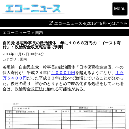
Menu
エコーニュースR(2015年5月〜)はこちら
エコーニュース
＞
国内
自民党 谷垣幹事長の政治団体 年に１０６８万円の「ゴースト寄
付」：政治資金収支報告書で判明
2014年11月12日10時54分
カテゴリ：
国内
谷垣禎一自由民主党・幹事長の政治団体「日本保育推進連盟」への
個人寄付が、平成２４年に
１０００万円
を超えるようになり、
１９
万５４００円
だった平成２３年に比べて激増していることが分かっ
た。後述の通り、誰かのとりまとめで匿名化する処理をしていた場
合は、政治資金規正法に触れる可能性がある。