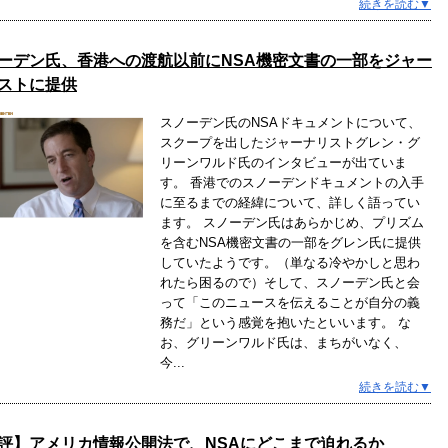
続きを読む▼
ーデン氏、香港への渡航以前にNSA機密文書の一部をジャー
ストに提供
スノーデン氏のNSAドキュメントについて、
スクープを出したジャーナリストグレン・グ
リーンワルド氏のインタビューが出ていま
す。 香港でのスノーデンドキュメントの入手
に至るまでの経緯について、詳しく語ってい
ます。 スノーデン氏はあらかじめ、プリズム
を含むNSA機密文書の一部をグレン氏に提供
していたようです。（単なる冷やかしと思わ
れたら困るので）そして、スノーデン氏と会
って「このニュースを伝えることが自分の義
務だ」という感覚を抱いたといいます。 な
お、グリーンワルド氏は、まちがいなく、
今...
続きを読む▼
評】アメリカ情報公開法で、NSAにどこまで迫れるか