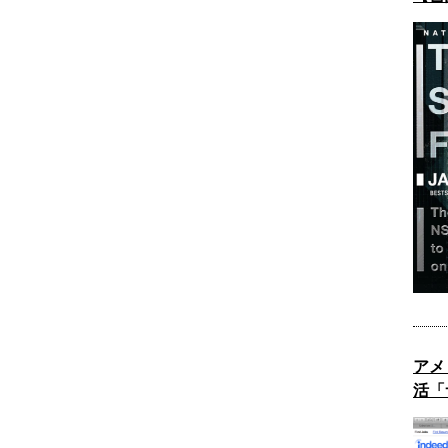
アメ
活「