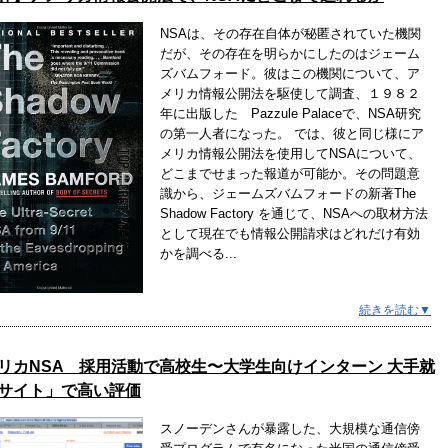
NSAは、その存在自体が秘匿されていた機関
だが、その存在を明らかにしたのはジェーム
ズバムフォード。彼はこの機関について、ア
メリカ情報公開法を駆使して調査、１９８２
年に出版した Pazzule Palaceで、NSA研究
の第一人者になった。 では、彼と同じ様にア
メリカ情報公開法を使用してNSAについて、
どこまでせまった報道が可能か。その問題意
識から、ジェームズバムフォードの新著The
Shadow Factory を通じて、NSAへの取材方法
として現在でも情報公開請求はどれだけ有効
かを調べる...
続きを読む▼
リカNSA 採用活動で高校生〜大学生向けインターン 大手就
サイト」で高い評価
スノーデンさんが暴露した、大規模な通信傍