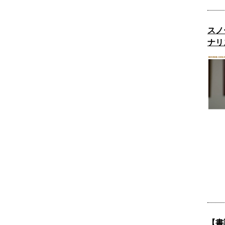
スノ
ナリ
【書