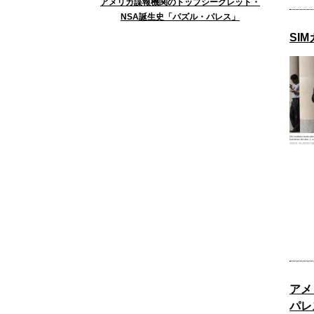
アメリカ諜報機関のトップシークレット・
NSA誕生史「パズル・パレス」
SI
アメ
パレ