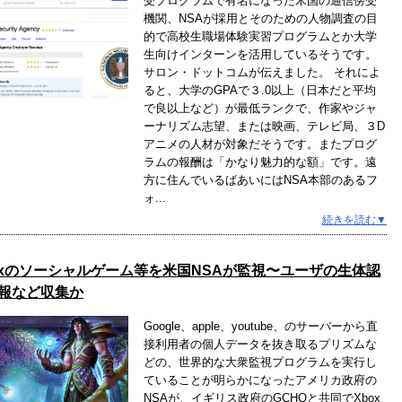
受プログラムで有名になった米国の通信傍受
機関、NSAが採用とそのための人物調査の目
的で高校生職場体験実習プログラムとか大学
生向けインターンを活用しているそうです。
サロン・ドットコムが伝えました。 それによ
ると、大学のGPAで３.0以上（日本だと平均
で良以上など）が最低ランクで、作家やジャ
ーナリズム志望、または映画、テレビ局、３D
アニメの人材が対象だそうです。またプログ
ラムの報酬は「かなり魅力的な額」です。遠
方に住んでいるばあいにはNSA本部のあるフ
ォ...
続きを読む▼
oxのソーシャルゲーム等を米国NSAが監視〜ユーザの生体認
報など収集か
Google、apple、youtube、のサーバーから直
接利用者の個人データを抜き取るプリズムな
どの、世界的な大衆監視プログラムを実行し
ていることが明らかになったアメリカ政府の
NSAが、イギリス政府のGCHQと共同でXbox