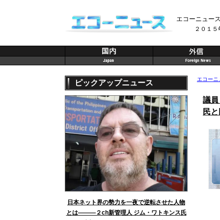
エコーニュー
２０１５
エコーニ
ピックアップニュース
議員
民と
日本ネット界の勢力を一夜で逆転させた人物
とは———２ch新管理人 ジム・ワトキンス氏