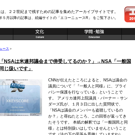
スは、２２世紀まで残すための記事を集めたアーカイブサイトです。
年５月以降の記事は、続編サイトの「エコーニュースR」 をご覧下さい。
ュース
＞
「NSAは米連邦議会まで傍受してるのか？」→NSA「一般国
同じ扱いです」
CNNが伝えたところによると、NSAは議会の
議員について「『一般人と同様』に、プライ
バシー保護を行なっている」ということで
す。 アメリカ連邦上院議員・バーナー・サン
ダーズ氏が、１月３日に出した質問状で、
「NSAは議会のメンバーも盗聴しているの
か？」と尋ねたところ、この回答が返ってき
たそうです。 本紙の解釈では「一般国民と同
様」とは特別扱いはしていませんということ
です（法の下の平等を貫徹していますね）。