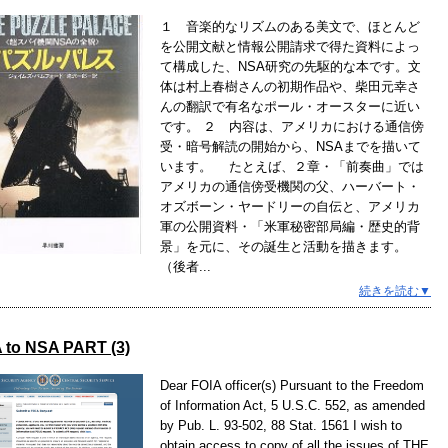
１ 音楽的なリズムのある美文で、ほとんど
を公開文献と情報公開請求で得た資料によっ
て構成した、NSA研究の先駆的な本です。文
体は村上春樹さんの初期作品や、柴田元幸さ
んの翻訳で有名なポール・オースターに近い
です。 ２ 内容は、アメリカにおける通信傍
受・暗号解読の開始から、NSAまでを描いて
います。 たとえば、２章・「前奏曲」では
アメリカの通信傍受機関の父、ハーバート・
オズボーン・ヤードリーの自伝と、アメリカ
軍の公開資料・「米軍秘密部局編・歴史的背
景」を元に、その誕生と活動を描きます。
（後者...
続きを読む▼
 to NSA PART (3)
Dear FOIA officer(s) Pursuant to the Freedom
of Information Act, 5 U.S.C. 552, as amended
by Pub. L. 93-502, 88 Stat. 1561 I wish to
obtain access to copy of all the issues of THE