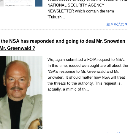
NATIONAL SECURITY AGENCY
NEWSLETTER which contain the term
''Fukush...
続きを読む▼
the NSA has responded and going to deal Mr. Snowden
Mr. Greenwald ?
We, again submitted a FOIA request to NSA.
In this time, issued we sought are all about the
NSA's response to Mr. Greenwald and Mr.
Snowden. It should matter how NSA will treat
the threats to the authority. This request is,
actually, a mimic of th...