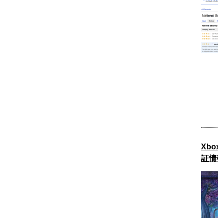
Xb
証情