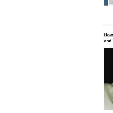
How 
and 