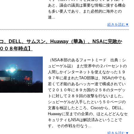
あと、議会の議員は重要な情報に接する機会
も多い要人であり、また必然的に海外との
連...
続きを読む▼
コ、DELL、サムスン、Huaway（華為）、NSAに完敗か
００８年時点】
（NSA本部のあるフォートミード 出典：シ
ュピーゲル誌） まだ世界中の２パーセントの
人間しかインターネットを使えなかった１９
９７年に産まれたTAO部隊は、NSAの中でも
若くて才能のあるハッカー達で構成されてい
て２０１０年に８９カ国の２５８のターゲッ
トに対して２８９回の攻撃を行ないました。
シュピーゲルが入手したという５０ページの
文書を検証したところ、Ciscoから、DELL、
Huawayに至までの企業の、ほとんどどんなセ
キュリティもNSAは解読済みということで
す。 その作戦を行なう...
続きを読む▼