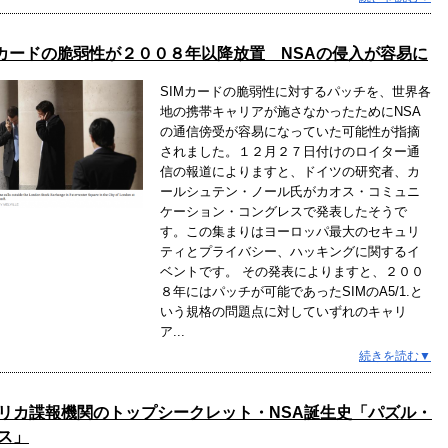
Mカードの脆弱性が２００８年以降放置 NSAの侵入が容易に
SIMカードの脆弱性に対するパッチを、世界各
地の携帯キャリアが施さなかったためにNSA
の通信傍受が容易になっていた可能性が指摘
されました。１２月２７日付けのロイター通
信の報道によりますと、ドイツの研究者、カ
ールシュテン・ノール氏がカオス・コミュニ
ケーション・コングレスで発表したそうで
す。この集まりはヨーロッパ最大のセキュリ
ティとプライバシー、ハッキングに関するイ
ベントです。 その発表によりますと、２００
８年にはパッチが可能であったSIMのA5/1.と
いう規格の問題点に対していずれのキャリ
ア...
続きを読む▼
リカ諜報機関のトップシークレット・NSA誕生史「パズル・
ス」