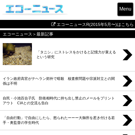
Menu
エコーニュースR(2015年5月〜)はこちら
エコーニュース
＞最新記事
「タニシ」にストレスをかけると記憶力が衰える
という研究
イラン政府高官がテヘラン郊外で暗殺 核査察問題や宗派対立との関
係は不明
自民・小池百合子氏 防衛相時代に持ち出し禁止のメールをプリント
アウト CIAとの交流も告白
「自由行動」で自由にしたら、怒られたーーー大御所を惹き付ける若
手・奥監督の学生時代