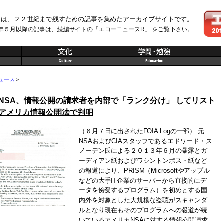
スは、２２世紀まで残すための記事を集めたアーカイブサイトです。
年５月以降の記事は、続編サイトの「エコーニュースR」 をご覧下さい。
ュース
＞
NSA、情報公開の請求者を内部で「ランク分け」 してリスト
アメリカ情報公開法で判明
（６月７日に出されたFOIA Logの一部） 元
NSAおよびCIAスタッフであるエドワード・ス
ノーデン氏による２０１３年６月の暴露とガ
ーディアン紙およびワシントンポスト紙など
の報道により、PRISM（Microsoftやアップル
などの大手IT企業のサーバーから直接的にデ
ータを傍受するプログラム）を初めとする国
内外を対象とした大規模な盗聴がスキャンダ
ルとなり現在もそのプログラムへの報道が続
いているアメリカNSAに対する情報公開請求