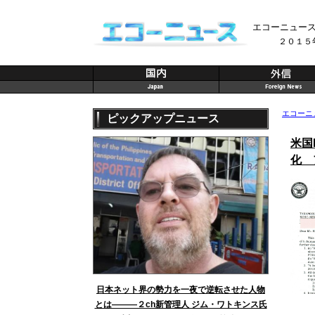
エコーニュー
２０１５
エコーニ
ピックアップニュース
米国
化 
日本ネット界の勢力を一夜で逆転させた人物
とは———２ch新管理人 ジム・ワトキンス氏