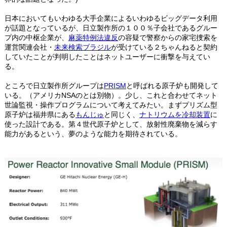
日本においてもいわゆる大手企業によるいわゆるビッグデータ利用
が話題となっているが、日立製作所の１００％子会社であるグルー
プ内の中枢企業が、
麻薬特例法違反
の容疑で警察からの家宅捜索を
運営関連会社・
未来検索ブラジル
が受けている２ちゃんねると契約
していたことが判明したことはネットユーザーに衝撃を与えてい
る。
ところで日立製作所グループは
PRISM
と呼ばれる原子炉も開発して
いる。（アメリカNSAのとは別物）。少し、これと合わせてネット
世論監視・操作プログラムについて考えてみたい。まずプリズム型
原子炉は福井県にある
もんじゅ
と同じく、
ナトリウムを冷却装置
に
使った設計である。第４世代原子炉として、放射性廃棄物を減らす
能力があるという、夢のような能力を期待されている。