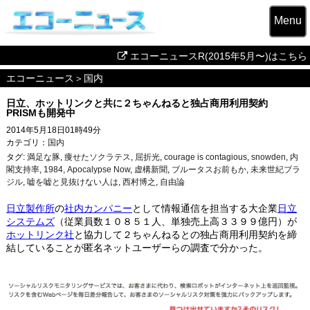
Menu
エコーニュースR(2015年5月〜)はこちら
エコーニュース
＞
国内
日立、ホットリンクと共に２ちゃんねると独占商用利用契約
PRISMも開発中
2014年5月18日01時49分
カテゴリ：
国内
タグ:
満足な豚
,
痩せたソクラテス
,
屈折光
,
courage is contagious
,
snowden
,
内
閣支持率
,
1984
,
Apocalypse Now
,
虚構新聞
,
ブルータスお前もか
,
未来世紀ブラ
ジル
,
嘘を嘘と見抜けない人は
,
西村博之
,
自由論
日立製作所
の
社内カンパニー
として情報通信を担当する大企業
日立
システムズ
（従業員数１０８５１人、単独売上高３３９９億円）が
ホットリンク社
と協力して２ちゃんねるとの独占商用利用契約を締
結していることが匿名ネットユーザーらの調査で分かった。