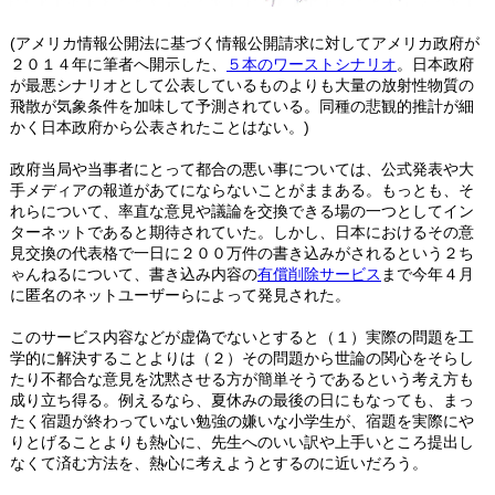
(アメリカ情報公開法に基づく情報公開請求に対してアメリカ政府が
２０１４年に筆者へ開示した、
５本のワーストシナリオ
。日本政府
が最悪シナリオとして公表しているものよりも大量の放射性物質の
飛散が気象条件を加味して予測されている。同種の悲観的推計が細
かく日本政府から公表されたことはない。)
政府当局や当事者にとって都合の悪い事については、公式発表や大
手メディアの報道があてにならないことがままある。もっとも、そ
れらについて、率直な意見や議論を交換できる場の一つとしてイン
ターネットであると期待されていた。しかし、日本におけるその意
見交換の代表格で一日に２００万件の書き込みがされるという２ち
ゃんねるについて、書き込み内容の
有償削除サービス
まで今年４月
に匿名のネットユーザーらによって発見された。
このサービス内容などが虚偽でないとすると（１）実際の問題を工
学的に解決することよりは（２）その問題から世論の関心をそらし
たり不都合な意見を沈黙させる方が簡単そうであるという考え方も
成り立ち得る。例えるなら、夏休みの最後の日にもなっても、まっ
たく宿題が終わっていない勉強の嫌いな小学生が、宿題を実際にや
りとげることよりも熱心に、先生へのいい訳や上手いところ提出し
なくて済む方法を、熱心に考えようとするのに近いだろう。