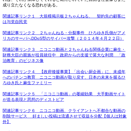
成り立たなくなる恐れがある。
関連記事リンク１ 大規模掲示板２ちゃんねる、 契約先の顧客に
は与党自民党
関連記事リンク２ ２ちゃんねる・分裂事件 ひろゆき氏側がアメ
リカのサーバへDDoS型のサイバー攻撃（２０１４年４月２２日）
関連記事リンク３ ニコニコ動画と２ちゃんねる関係企業に麻生・
財務大臣の親族が役員就任中 政府からの支援で莫大な利潤 「政
治教育」のビジネス像
関連記事リンク４ 【政府後援事業】「出会い厨企画」に、未成年
へのパチンコ教育 ニコニコ動画が取り戻す、日本の未来を握るひ
ろゆき氏と麻生ファミリー
関連記事リンク５ 「ニコニコ動画」の萎縮効果 大手動画サイト
が造る表現と思想のディストピア
関連記事リンク６ ニコニコ動画、クライアントへ不都合な動画の
削除サービス 好ましい投稿は流通させて収益を分配【個人は対象
外】