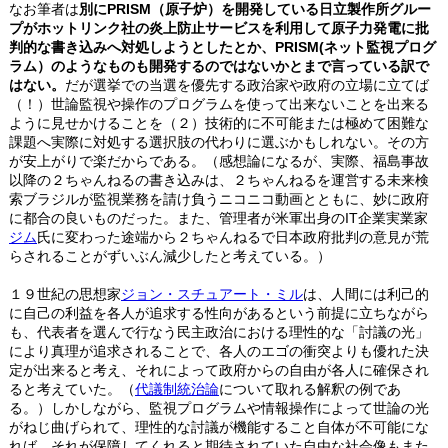
なお筆者は
別にPRISM（原子炉）を開発している日立製作所グルー
プがホットリンク社の炎上防止サービスを利用して原子力発電に批
判的な書き込みへ対処しようとしたとか、PRISM(ネット監視プログ
ラム）のようなものも開発するのではないかとまで言っている訳で
はない。
だが選挙での当選を優先する政治家や政府の立場に立てば
（！）世論監視や操作のプログラムを使って出来ないことを出来る
ように見せかけることを（２）技術的に不可能または極めて困難な
課題へ実際に対処する選択肢の代わりに選ぶかもしれない。その方
が安上がりで楽だからである。（感想論になるが、実際、福島事故
以降の２ちゃんねるの書き込みは、２ちゃんねるを運営する未来検
索ブラジルが監視業務を請け負うニコニコ動画とともに、妙に政府
に都合の良いものだった。また、管理者が米軍出身のIT企業実業家
ジム
氏に変わった途端から２ちゃんねるで日本政府批判の意見が荒
らされることがずいぶん減少したと考えている。）
１９世紀の思想家
ジョン・スチュアート・ミル
は、人間には利己的
に自己の利益を各人が追求する性向があるという前提に立ちながら
も、代表者を選んで行なう民主政治における理性的な「討議の光」
により真理が追求されることで、各人のエゴの衝突よりも優れた決
定が出来ると考え、それによって政府からの自由が各人に確保され
ると考えていた。（
代議制統治論
について取れる解釈の例であ
る。）しかしながら、監視プログラムや情報操作によって世論の光
がねじ曲げられて、理性的な討議が機能すること自体が不可能にな
れば、それが保障してくれると期待されていた自由な社会像もまた