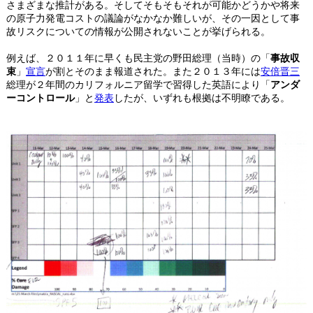
さまざまな推計がある。そしてそもそもそれが可能かどうかや将来
の原子力発電コストの議論がなかなか難しいが、その一因として事
故リスクについての情報が公開されないことが挙げられる。
例えば、２０１１年に早くも民主党の野田総理（当時）の「
事故収
束
」
宣言
が割とそのまま報道された。また２０１３年には
安倍晋三
総理が２年間のカリフォルニア留学で習得した英語により「
アンダ
ーコントロール
」と
発表
したが、いずれも根拠は不明瞭である。