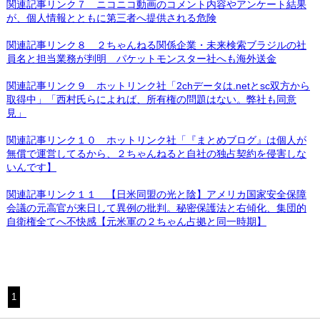
関連記事リンク７ ニコニコ動画のコメント内容やアンケート結果
が、個人情報とともに第三者へ提供される危険
関連記事リンク８ ２ちゃんねる関係企業・未来検索ブラジルの社
員名と担当業務が判明 パケットモンスター社へも海外送金
関連記事リンク９ ホットリンク社「2chデータは.netとsc双方から
取得中」「西村氏らによれば、所有権の問題はない。弊社も同意
見」
関連記事リンク１０ ホットリンク社「『まとめブログ』は個人が
無償で運営してるから、２ちゃんねると自社の独占契約を侵害しな
いんです】
関連記事リンク１１ 【日米同盟の光と陰】アメリカ国家安全保障
会議の元高官が来日して異例の批判。秘密保護法と右傾化、集団的
自衛権全てへ不快感【元米軍の２ちゃん占拠と同一時期】
1