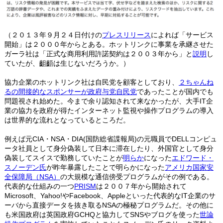
（２０１３年９月２４日付けの
プレスリリース
によれば「サービス
開始」は２０００年からとある。ホットリンクに事業を承継させた
ガーラ社は「正式な商用利用許諾契約は２００３年から」と
説明
し
ていたが、齟齬は生じないだろうか。）
協力企業のホットリンク社は自民党を顧客としており、
２ちゃんね
るの間接的なスポンサーが政府与党自民党
であったことが国内でも
問題視され始めた。今まで余り認知されて来なかったが、大手IT企
業の協力を政府が得たインターネット監視や操作プログラムの導入
は世界的な流れとなっているところだ。
例えば元CIA・NSA・DIA(国防総省諜報局)の元職員でDELLコンピュ
ータ社員として身分偽装して日本に滞在したり、外国官として身分
偽装してスイスで勤務していたことが
明らか
になった
エドワード・
スノーデン氏
が昨年暴露したことで明らかになった
アメリカ国家安
全保障局（NSA）
の大規模な通信傍受プログラムがその例である。
代表的な仕組みの一つ
PRISM
は２００７年から開始されて
Microsoft、Yahoo!やFacebook、Appleといった代表的なIT企業のサ
ーバから直接データを抜き取るNSAの極秘プログラムだ。その他に
も米国政府は英国政府GCHQと協力してSNSやブログを使った
世論