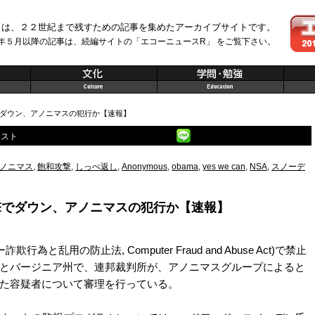
スは、２２世紀まで残すための記事を集めたアーカイブサイトです。
年５月以降の記事は、続編サイトの「エコーニュースR」 をご覧下さい。
撃でダウン、アノニマスの犯行か【速報】
ノニマス
,
飽和攻撃
,
しっぺ返し
,
Anonymous
,
obama
,
yes we can
,
NSA
,
スノーデ
攻撃でダウン、アノニマスの犯行か【速報】
と乱用の防止法, Computer Fraud and Abuse Act)で禁止
とバージニア州で、連邦裁判所が、アノニマスグループによると
た容疑者について審理を行っている。