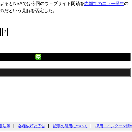
よるとNSAでは今回のウェブサイト閉鎖を
内部でのエラー発生
の
のだという見解を否定した。
次のページへ
2
引法等
|
各種依頼と広告
|
記事の引用について
|
採用・インターン情