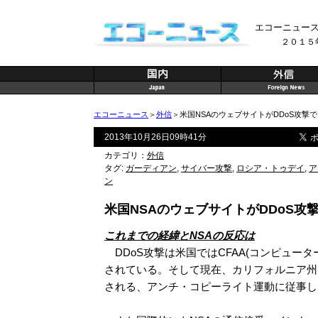
エコーニュー
２０１５
エコーニュース
＞
外信
＞米国NSAのウェブサイトがDDoS攻
2013年10月26日09時41分
カテゴリ：
外信
タグ:
ガーディアン
,
サイバー攻撃
,
ロシア・トゥデイ
,
ア
ン
米国NSAのウェブサイトがDDoS
これまでの経緯とNSAの反応は
DDoS攻撃は米国ではCFAA(コンピューター詐欺行為
されている。そして現在、カリフォルニア州
される、アンチ・コピーライト運動に従事し