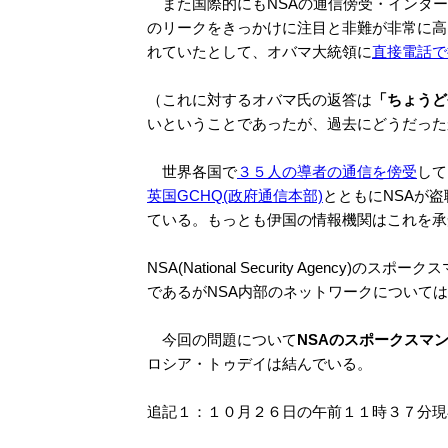
また国際的にもNSAの通信傍受・インター
のリークをきっかけに注目と非難が非常に高
れていたとして、オバマ大統領に
直接電話で
（これに対するオバマ氏の返答は
「ちょうど
いということであったが、過去にどうだった
世界各国で
３５人の導者の通信を傍受
して
英国GCHQ(政府通信本部)
とともにNSAが
ている。もっとも伊国の情報機関はこれを承
NSA(National Security Agency)のス
であるがNSA内部のネットワークについて
今回の問題について
NSAのスポークスマ
ロシア・トゥデイは結んでいる。
追記１：１０月２６日の午前１１時３７分現在、