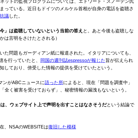
ネットの監視プログラムについては、エドワード・スノーデン氏
まっている。近日もドイツのメルケル首相が自身の電話を盗聴さ
抗議
した。
今」は盗聴していないという当前の答え
と。あと今後も盗聴しな
かは言明をさけたとされる）
いた問題もガーディアン紙に報道された。イタリアについても、
盗聴を行っていたと、
同国の週刊誌espressoが報じた
旨が伝えられ
知しており、傍受した情報の提供を受けていたという。
ポークスマンがABCニュースに
語った所
によると、現在「問題を調査中」
は「全く被害を受けておらず」、秘密情報の漏洩もないという。
ンは、ウェブサイト上で声明を出すことはなさそうだ
という結論で
NSAのWEBSITEは
復旧した模様