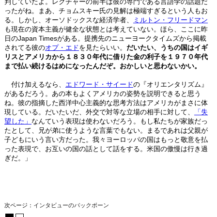
判していたよ。レクチャーの前半は彼の専門である言語学の話題だ
ったがね。まあ、チョムスキー氏の見解は極端すぎるという人もお
る。しかし、オーソドックスな経済学者、
ミルトン・フリードマン
も現在の資本主義が健全な状態とは考えていない。ほら、ここに昨
日のJapan Timesがある。提携先のニューヨークタイムズから掲載
されてる彼の
オプ・エド
を見たらいい。
だいたい、うちの国はイギ
リスとアメリカから１８３０年代に借りた金の利子を１９７０年代
まで払い続けるはめになったんだぞ。おかしいと思わないかい。
付け加えるなら、
エドワード・サイード
の『オリエンタリズム』
があるだろう。あの本もよくアメリカの姿勢を説明できると思う
ね。彼の指摘した西洋中心主義的な思考方法はアメリカがまさに体
現している。だいたいだ、外交で対等な立場の相手に対して、
「失
望した」
なんていう表現は使わないだろう。もし私たちが家族だっ
たとして、兄が弟に使うような言葉でもない。まるであれは父親が
子どもにいう言い方だった。我々ヨーロッパの国はもっと敬意を払
った表現で、お互いの国の話として話をする。米国の傲慢は行き過
ぎだ。」
次ページ：
インタビューのバックボーン