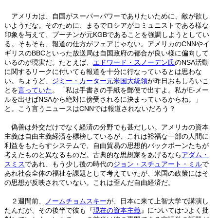
アメリカは、自国がスーパーパワーでありたいために、敵が欲し
いようだな。そのために、まるでロシアがコミュニストである様な
印象を与えて、プーチンが元KGBであることを強調しようとしてい
る。そもそも、報道の仕方がフェアじゃない。アメリカのCNNやイ
ギリスのBBCといった放送局は自国政府の都合が良い様に偏向して
いるのが現実だ。たとえば、
エドワード・スノーデン氏
のNSA活動
に関するリークに付いても報道を十分に行なっているとは思わな
い。ちょうど、
ジミー・カーター元米国大統領
が昨日おもしろいこ
とを
言っていた
。「私は手書きの手紙を郵便で出すよ。私がE-メー
ルを出せばNSAから絶対に傍受されるに決まっているからね。」
と。こう言うニュースはCNNでは報道されないだろう？
偽善は外交だけでなく経済の分野でも甚だしい。アメリカの資本
主義は自由主義経済を標榜しているが、これは裕福な一部の人間に
利益をもたらすシステムで、自由貿易の思想的バックボーンたちが
考えたものと異なるものだ。古典的な思想家をあげるなら
アダム・
スミス
であれ、もう少し後の時代の
ジョン・スチュアート・ミル
で
あれ社会全体の福祉を課題として考えていたが、米国の政策にはそ
の思想が反映されていない。これは歪んだ自由経済だ。
２週間前、
ノームチョムスキー
が、日本に来て上智大学で講演し
たんだが、その後半で彼も『
現在の資本主義
』についてはつよく批