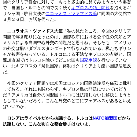
回のクリミア併合に対して、もっと多面的に見てみようという趣旨
で、自国もトルコとの間で長く続く
キプロスの領土問題
を抱えるギ
リシャ国・駐日大使の
ニコラオス・ツァマドス氏
に同国の大使館で
３月２６日、お話を伺った。
ニコラオス・ツァマドス大使
「私の見たところ、今回のクリミア
問題で浮き彫りになったのは、国際秩序における公平性の欠如とア
メリカによる自国中心外交の問題だと思うね。そもそも、アメリカ
の外交は酷いダブルスタンダードで行なわれている。私たちギリシ
ャが被害を被っている、トルコによる不法なキプロスの占拠と、国
連加盟国ではトルコを除いてどこの国も
国家承認
を行なっていな
い、北キプロスの『疑似国家』体制はクリミアより酷い国際法違反
だ。
今回のクリミア問題では米国はロシアの国際法違反を痛烈に批判
しておる。それにも関わらず、キプロス島の問題についてはどう
だ？アメリカは自分の同盟国トルコには抗議しないし解決しようと
もしていないだろう。こんな外交のどこにフェアネスがあるといえ
ばいいのか。
ロシアはライバルだから抗議する、トルコは
NATO加盟国
だから
抗議しない。こんな明白な都合勝手はないよ。