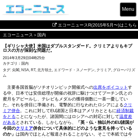
Menu
エコーニュースR(2015年5月〜)はこちら
エコーニュース
＞
国内
【ギリシャ大使】米国はダブルスタンダード。クリミアよりもキプ
ロスの方が深刻な問題だ。
2014年3月29日04時25分
カテゴリ：
国内
タグ:
尖閣
,
NSA
,
RT
,
北方領土
,
エドワード・スノーデン
,
クリミア
,
グローバリズ
ム
主要各国首脳がソチオリンピック開催式への
出席をボイコット
す
る中、日本では安倍総理が開催の祝辞に駆けつけてプーチン氏との
蜜月をアピールし、テレビもメダルの獲得個数に一喜一憂してい
た。それを傍目に準備され、電撃的に行なわれたロシアによる
クリ
ミア併合
。これに対してEU諸国と日本はアメリカとともに
経済制裁
をとる
ことになったが、諸国間にはロシアへの対応に対して
温度差
がある
とされている。しかしながら、
「英・仏・独以外のEU諸国が
今回の
クリミア
併合について具体的にどのような意見を持っている
のか」
は国内でほとんど報道されることがない。そこで本紙では今