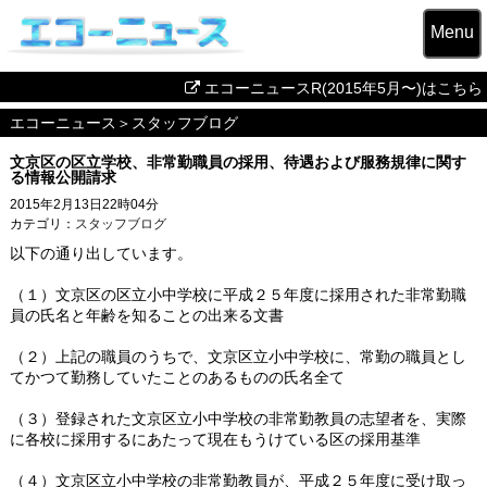
Menu
エコーニュースR(2015年5月〜)はこちら
エコーニュース
＞
スタッフブログ
文京区の区立学校、非常勤職員の採用、待遇および服務規律に関す
る情報公開請求
2015年2月13日22時04分
カテゴリ：
スタッフブログ
以下の通り出しています。
（１）文京区の区立小中学校に平成２５年度に採用された非常勤職
員の氏名と年齢を知ることの出来る文書
（２）上記の職員のうちで、文京区立小中学校に、常勤の職員とし
てかつて勤務していたことのあるものの氏名全て
（３）登録された文京区立小中学校の非常勤教員の志望者を、実際
に各校に採用するにあたって現在もうけている区の採用基準
（４）文京区立小中学校の非常勤教員が、平成２５年度に受け取っ